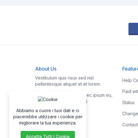
About Us
Featur
Vestibulum quis risus sed nisl
Help Ce
pellentesque aliquet et et lorem.
Paid wi
Fusce nibh nisl, gravida nec ipsum eu,
feugiat condimentum velit.
Status
Abbiamo a cuore i tuoi dati e ci
Change
piacerebbe utilizzare i cookie per
migliorare la tua esperienza.
Contact
Accetta Tutti I Cookie