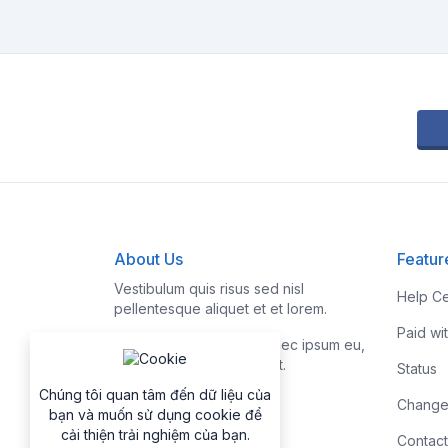
About Us
Featur
Vestibulum quis risus sed nisl
Help Ce
pellentesque aliquet et et lorem.
Paid wi
Fusce nibh nisl, gravida nec ipsum eu,
feugiat condimentum velit.
Status
Chúng tôi quan tâm đến dữ liệu của
Change
bạn và muốn sử dụng cookie để
cải thiện trải nghiệm của bạn.
Contact