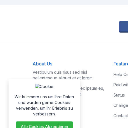
About Us
Featur
Vestibulum quis risus sed nisl
Help Ce
pellentesque aliquet et et lorem.
Paid wi
Fusce nibh nisl, gravida nec ipsum eu,
feugiat condimentum velit.
Status
Wir kümmern uns um Ihre Daten
und würden gerne Cookies
Change
verwenden, um Ihr Erlebnis zu
verbessern.
Contact
Alle Cookies Akzeptieren