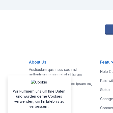
About Us
Featur
Vestibulum quis risus sed nisl
Help Ce
pellentesque aliquet et et lorem.
Paid wi
Fusce nibh nisl, gravida nec ipsum eu,
feugiat condimentum velit.
Status
Wir kümmern uns um Ihre Daten
und würden gerne Cookies
Change
verwenden, um Ihr Erlebnis zu
verbessern.
Contact