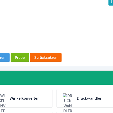
ren
Probe
Zurücksetzen
Winkelkonverter
Druckwandler