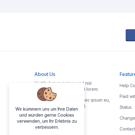
About Us
Featur
Vestibulum quis risus sed nisl
Help Ce
pellentesque aliquet et et lorem.
Paid wi
Fusce nibh nisl, gravida nec ipsum eu,
feugiat condimentum velit.
Status
Wir kümmern uns um Ihre Daten
und würden gerne Cookies
Change
verwenden, um Ihr Erlebnis zu
verbessern.
Contact